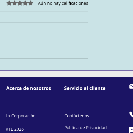
Obtuvo 0 de 5 estrellas.
Aún no hay calificaciones
https://www.youtube.com/@ba
efootstrength
https://www.youtube.com/@N
IENTO
dicSkiLab
https://www.youtube.com/@N
lHallinan...
Acerca de nosotros
Servicio al cliente
La Corporación
Contáctenos
Política de Privacidad
RTE 2026