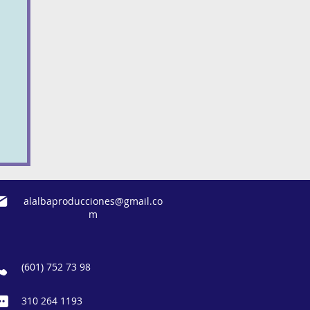
r
or
ea
alalbaproducciones@gmail.co
m
(601) 752 73 98
310 264 1193