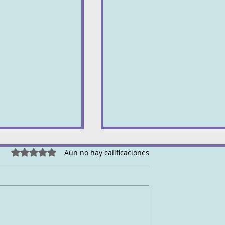
Canales para indagar....
Obtuvo 0 de 5 estrellas.
Aún no hay calificaciones
https://www.youtube.com/@ba
efootstrength
https://www.youtube.com/@N
IENTO
dicSkiLab
https://www.youtube.com/@N
lHallinan...