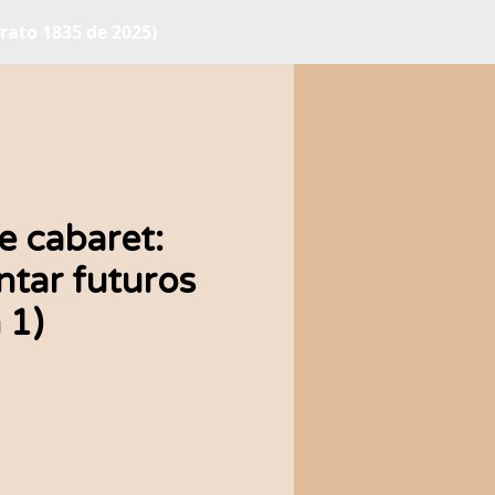
ato 1835 de 2025)
 cabaret:
tar futuros
 1)
cio