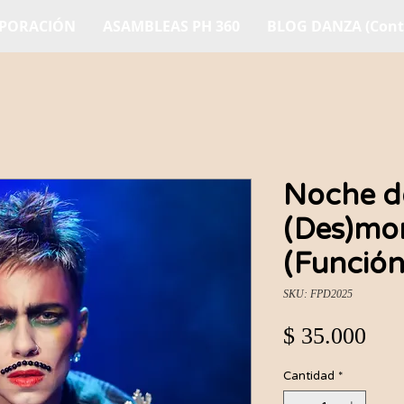
RPORACIÓN
ASAMBLEAS PH 360
BLOG DANZA (Contr
Noche de
(Des)mon
(Función
SKU: FPD2025
Pre
$ 35.000
Cantidad
*