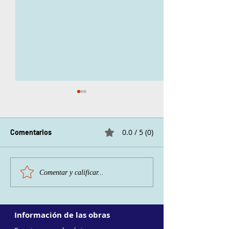
Canales para ind
https://www.yout
arefootstrength
0.0 / 5 (0)
Comentarios
https://www.yout
SER MOVIMIENTO
NordicSkiLab
https://www.yout
Comentar y calificar...
NealHallinan...
Información de las obras