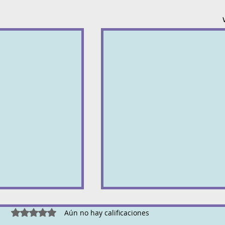
Canales para indagar....
Obtuvo 0 de 5 estrellas.
Aún no hay calificaciones
https://www.youtube.com/@ba