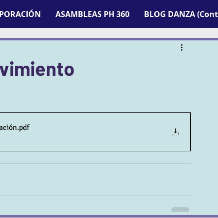
RPORACIÓN
ASAMBLEAS PH 360
BLOG DANZA (Contr
ovimiento
eación
.pdf