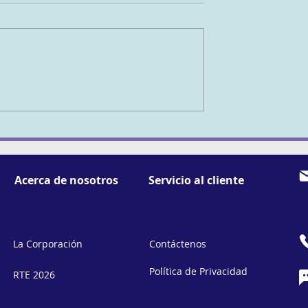
efootstrength
https://www.youtube.com/@N
IENTO
dicSkiLab
https://www.youtube.com/@N
lHallinan...
Acerca de nosotros
Servicio al cliente
La Corporación
Contáctenos
Política de Privacidad
RTE 2026