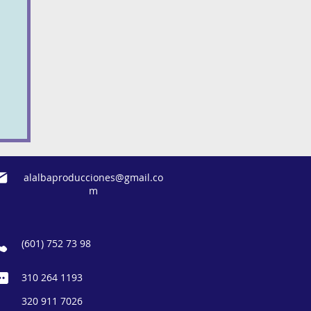
or
ea
alalbaproducciones@gmail.co
m
(601) 752 73 98
310 264 1193
320 911 7026